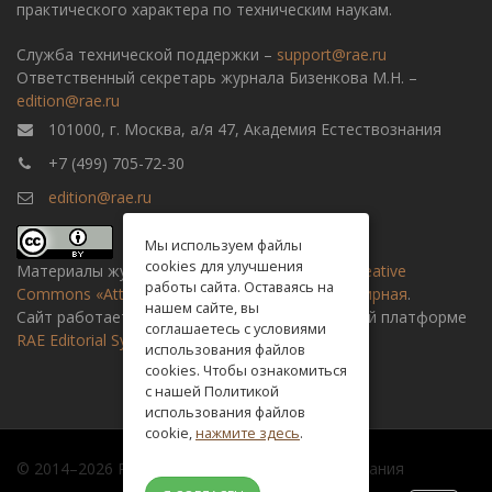
практического характера по техническим наукам.
Служба технической поддержки –
support@rae.ru
Ответственный секретарь журнала Бизенкова М.Н. –
edition@rae.ru
101000, г. Москва, а/я 47, Академия Естествознания
+7 (499) 705-72-30
edition@rae.ru
Мы используем файлы
cookies для улучшения
Материалы журнала доступны по
лицензии Creative
работы сайта. Оставаясь на
Commons «Attribution» («Атрибуция») 4.0 Всемирная
.
нашем сайте, вы
Сайт работает на универсальной издательской платформе
соглашаетесь с условиями
RAE Editorial System
использования файлов
cookies. Чтобы ознакомиться
с нашей Политикой
использования файлов
cookie,
нажмите здесь
.
© 2014–2026 Российская академия естествознания