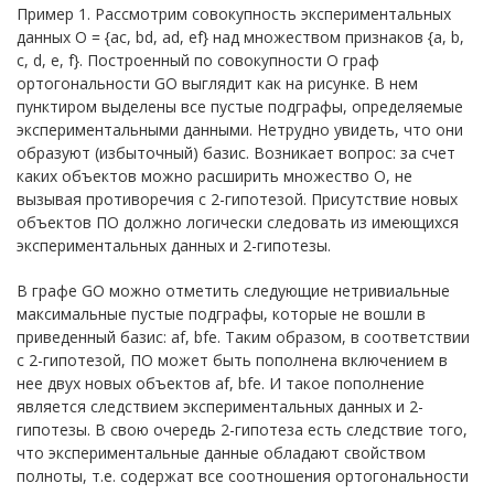
Пример 1. Рассмотрим совокупность экспериментальных
данных O = {ac, bd, ad, ef} над множеством признаков {a, b,
c, d, e, f}. Построенный по совокупности O граф
ортогональности GO выглядит как на рисунке. В нем
пунктиром выделены все пустые подграфы, определяемые
экспериментальными данными. Нетрудно увидеть, что они
образуют (избыточный) базис. Возникает вопрос: за счет
каких объектов можно расширить множество O, не
вызывая противоречия с 2-гипотезой. Присутствие новых
объектов ПО должно логически следовать из имеющихся
экспериментальных данных и 2-гипотезы.
В графе GO можно отметить следующие нетривиальные
максимальные пустые подграфы, которые не вошли в
приведенный базис: af, bfe. Таким образом, в соответствии
с 2-гипотезой, ПО может быть пополнена включением в
нее двух новых объектов af, bfe. И такое пополнение
является следствием экспериментальных данных и 2-
гипотезы. В свою очередь 2-гипотеза есть следствие того,
что экспериментальные данные обладают свойством
полноты, т.е. содержат все соотношения ортогональности