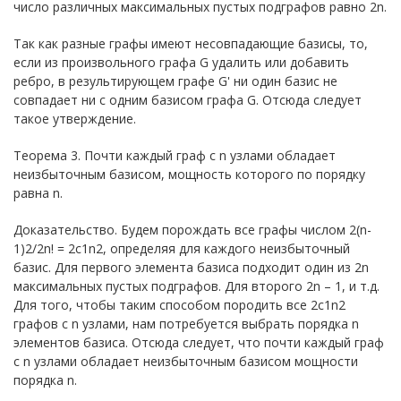
число различных максимальных пустых подграфов равно 2n.
Так как разные графы имеют несовпадающие базисы, то,
если из произвольного графа G удалить или добавить
ребро, в результирующем графе G' ни один базис не
совпадает ни с одним базисом графа G. Отсюда следует
такое утверждение.
Теорема 3. Почти каждый граф с n узлами обладает
неизбыточным базисом, мощность которого по порядку
равна n.
Доказательство. Будем порождать все графы числом 2(n-
1)2/2n! = 2с1n2, определяя для каждого неизбыточный
базис. Для первого элемента базиса подходит один из 2n
максимальных пустых подграфов. Для второго 2n – 1, и т.д.
Для того, чтобы таким способом породить все 2с1n2
графов с n узлами, нам потребуется выбрать порядка n
элементов базиса. Отсюда следует, что почти каждый граф
с n узлами обладает неизбыточным базисом мощности
порядка n.