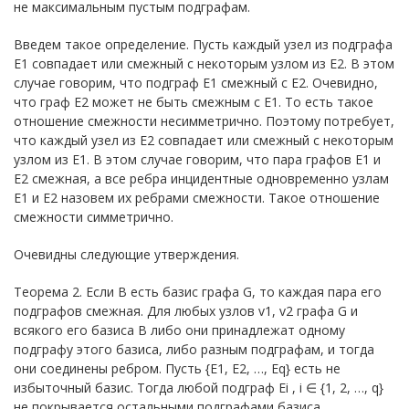
не максимальным пустым подграфам.
Введем такое определение. Пусть каждый узел из подграфа
E1 совпадает или смежный с некоторым узлом из E2. В этом
случае говорим, что подграф E1 смежный с E2. Очевидно,
что граф E2 может не быть смежным с E1. То есть такое
отношение смежности несимметрично. Поэтому потребует,
что каждый узел из E2 совпадает или смежный с некоторым
узлом из E1. В этом случае говорим, что пара графов E1 и
E2 смежная, а все ребра инцидентные одновременно узлам
E1 и E2 назовем их ребрами смежности. Такое отношение
смежности симметрично.
Очевидны следующие утверждения.
Теорема 2. Если B есть базис графа G, то каждая пара его
подграфов смежная. Для любых узлов v1, v2 графа G и
всякого его базиса B либо они принадлежат одному
подграфу этого базиса, либо разным подграфам, и тогда
они соединены ребром. Пусть {E1, E2, …, Eq} есть не
избыточный базис. Тогда любой подграф Ei , i ∈ {1, 2, …, q}
не покрывается остальными подграфами базиса.