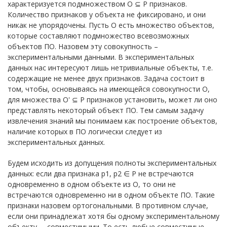
характеризуется подмножеством O ⊆ P признаков.
Количество признаков у объекта не фиксировано, и они
никак не упорядочены. Пусть O есть множество объектов,
которые составляют подмножество всевозможных
объектов ПО. Назовем эту совокупность –
экспериментальными данными. В экспериментальных
данных нас интересуют лишь нетривиальные объекты, т.е.
содержащие не менее двух признаков. Задача состоит в
том, чтобы, основываясь на имеющейся совокупности O,
для множества O' ⊆ P признаков установить, может ли оно
представлять некоторый объект ПО. Тем самым задачу
извлечения знаний мы понимаем как построение объектов,
наличие которых в ПО логически следует из
экспериментальных данных.
Будем исходить из допущения полноты экспериментальных
данных: если два признака p1, p2 ∈ P не встречаются
одновременно в одном объекте из O, то они не
встречаются одновременно ни в одном объекте ПО. Такие
признаки назовем ортогональными. В противном случае,
если они принадлежат хотя бы одному экспериментальному
объекту, – совместимыми. То есть любые совместимые