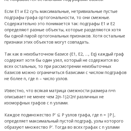
Если E1 и E2 суть максимальные, нетривиальные пустые
подграфы графа ортогональности, то они смежные.
Содержательно это понимается так: подграфы E1 и E2
определяют разные объекты, которые разделяются хотя
бы одной парой ортогональных признаков. Хотя остальные
признаки этих объектов могут совпадать.
Так как в неизбыточном базисе {E1, E2, …, Eq} каждый граф
содержит хотя бы один узел, который не содержится во
всех остальных, то при рассмотрении неизбыточных
базисов можно ограничиться базисами с числом подграфов
не более n, где n – число узлов.
Известно, что всякая матрица смежности размера n×n
описывает не менее чем 2(n-1)2/2n! различных не
изоморфных графов с n узлами.
Каждое подмножество P' ⊆ P узлов графа, где n = |P|,
определяет максимальный пустой подграф, узлы которого
образуют множество P'. Тогда во всех графах с n узлами