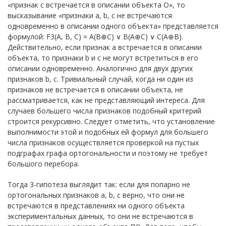
«признак c встречается в описании объекта O», то
высказывание «признаки a, b, c не встречаются
одновременно в описании одного объекта» представляется
формулой: F3(A, B, C) = A(B⊕C) ∨ B(A⊕C) ∨ C(A⊕B).
Действительно, если признак a встречается в описании
объекта, то признаки b и c не могут встретиться в его
описании одновременно. Аналогично для двух других
признаков b, c. Тривиальный случай, когда ни один из
признаков не встречается в описании объекта, не
рассматривается, как не представляющий интереса. Для
случаев большего числа признаков подобный критерий
строится рекурсивно. Следует отметить, что установление
выполнимости этой и подобных ей формул для большего
числа признаков осуществляется проверкой на пустых
подграфах графа ортогональности и поэтому не требует
большого перебора.
Тогда 3-гипотеза выглядит так: если для попарно не
ортогональных признаков a, b, c верно, что они не
встречаются в представлениях ни одного объекта
экспериментальных данных, то они не встречаются в