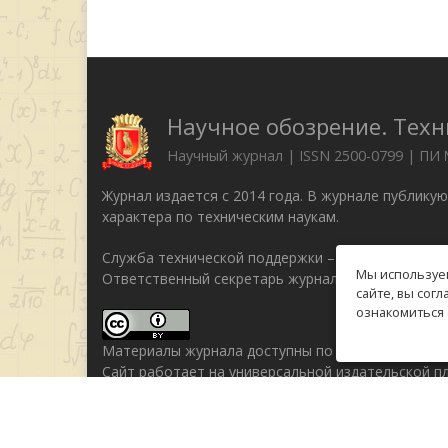
Научное обозрение. Техн
Научный журнал | ISSN 2500-0799 | ПИ
Журнал издается с 2014 года. В журнале публику
характера по техническим наукам.
Служба технической поддержки –
support@rae.ru
Мы используем
Ответственный секретарь журнала Бизенкова М.Н
сайте, вы сог
ознакомиться 
Материалы журнала доступны по
лицензии Creati
Сайт работает на универсальной издательской 