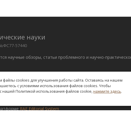
ические науки
 №ФС77-57440
ются научные обзоры, статьи проблемного и научно-практическо
 файлы cookies для улучшения работы сайта. Оставаясь на нашем
. –
edition@rae.ru
лашаетесь с условиями использования файлов cookies. Чтобы
с нашей Политикой использования файлов cookie,
нажмите здесь
.
ve Commons «Attribution» («Атрибуция») 4.0 Всемирная
.
платформе
RAE Editorial System