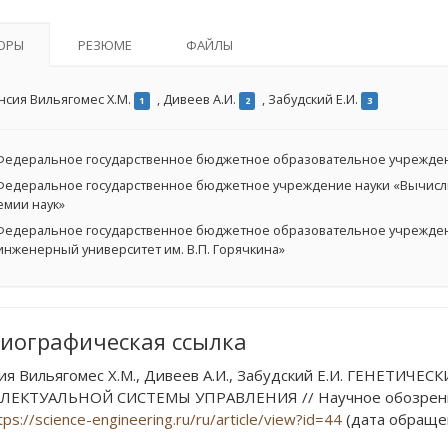
ОРЫ
РЕЗЮМЕ
ФАЙЛЫ
нсия Вильягомес Х.М.
,
Дивеев А.И.
,
Забудский Е.И.
1
2
3
едеральное государственное бюджетное образовательное учрежден
едеральное государственное бюджетное учреждение науки «Вычисли
емии наук»
едеральное государственное бюджетное образовательное учрежден
инженерный университет им. В.П. Горячкина»
иографическая ссылка
ия Вильягомес Х.М., Дивеев А.И., Забудский Е.И. ГЕНЕТИ
ЕКТУАЛЬНОЙ СИСТЕМЫ УПРАВЛЕНИЯ // Научное обозрение. Те
tps://science-engineering.ru/ru/article/view?id=44
(дата обращен