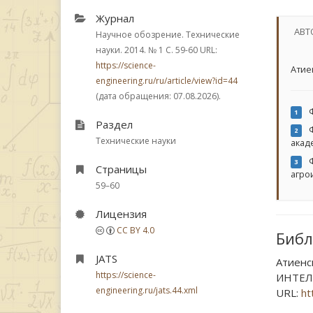
Журнал
АВТ
Научное обозрение. Технические
науки. 2014.
№ 1
С. 59-60
URL:
https://science-
Атие
engineering.ru/ru/article/view?id=44
(дата обращения: 07.08.2026).
Ф
1
Раздел
Ф
2
Технические науки
акад
Ф
3
Страницы
агро
59–60
Лицензия
CC BY 4.0
Библ
JATS
Атиенс
https://science-
ИНТЕЛЛ
engineering.ru/jats.44.xml
URL:
ht