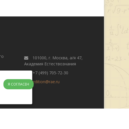
го
101000, г. Москва, а/я 47,
Академия Естествознания
+7 (499) 705-72-30
edition@rae.ru
Я СОГЛАСЕН