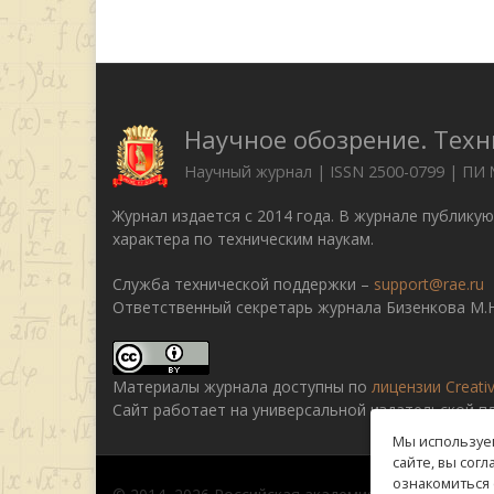
Научное обозрение. Техн
Научный журнал | ISSN 2500-0799 | ПИ
Журнал издается с 2014 года. В журнале публику
характера по техническим наукам.
Служба технической поддержки –
support@rae.ru
Ответственный секретарь журнала Бизенкова М.Н
Материалы журнала доступны по
лицензии Creati
Сайт работает на универсальной издательской 
Мы используем
сайте, вы сог
ознакомиться 