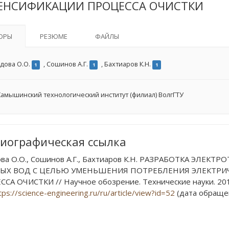
ЕНСИФИКАЦИИ ПРОЦЕССА ОЧИСТКИ
ОРЫ
РЕЗЮМЕ
ФАЙЛЫ
дова О.О.
,
Сошинов А.Г.
,
Бахтиаров К.Н.
1
1
1
амышинский технологический институт (филиал) ВолгГТУ
иографическая ссылка
ва О.О., Сошинов А.Г., Бахтиаров К.Н. РАЗРАБОТКА ЭЛЕ
ЫХ ВОД С ЦЕЛЬЮ УМЕНЬШЕНИЯ ПОТРЕБЛЕНИЯ ЭЛЕКТРИ
СА ОЧИСТКИ // Научное обозрение. Технические науки. 2014.
tps://science-engineering.ru/ru/article/view?id=52
(дата обращен