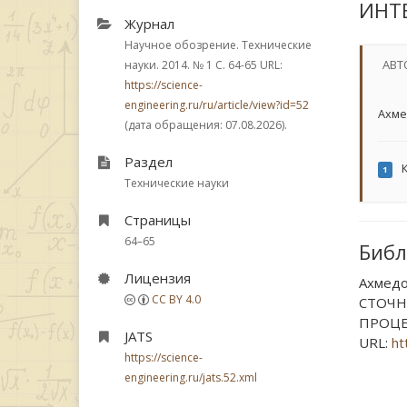
ИНТ
Журнал
Научное обозрение. Технические
АВТ
науки. 2014.
№ 1
С. 64-65
URL:
https://science-
engineering.ru/ru/article/view?id=52
Ахме
(дата обращения: 07.08.2026).
Раздел
К
1
Технические науки
Страницы
64–65
Библ
Лицензия
Ахмедо
CC BY 4.0
СТОЧН
ПРОЦЕС
JATS
URL:
ht
https://science-
engineering.ru/jats.52.xml