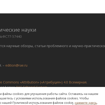
ические науки
 №ФС77-57440
ются научные обзоры, статьи проблемного и научно-практическо
. –
edition@rae.ru
ve Commons «Attribution» («Атрибуция») 4.0 Всемирная
.
платформе
RAE Editorial System
 файлы cookies для улучшения работы сайта. Оставаясь на нашем
лашаетесь с условиями использования файлов cookies. Чтобы
с нашей Политикой использования файлов cookie,
нажмите здесь
.