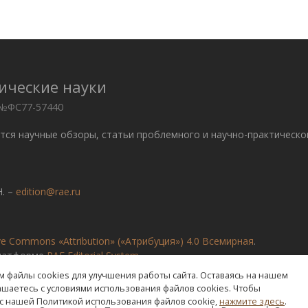
ические науки
 №ФС77-57440
ются научные обзоры, статьи проблемного и научно-практическо
. –
edition@rae.ru
ve Commons «Attribution» («Атрибуция») 4.0 Всемирная
.
платформе
RAE Editorial System
 файлы cookies для улучшения работы сайта. Оставаясь на нашем
лашаетесь с условиями использования файлов cookies. Чтобы
с нашей Политикой использования файлов cookie,
нажмите здесь
.