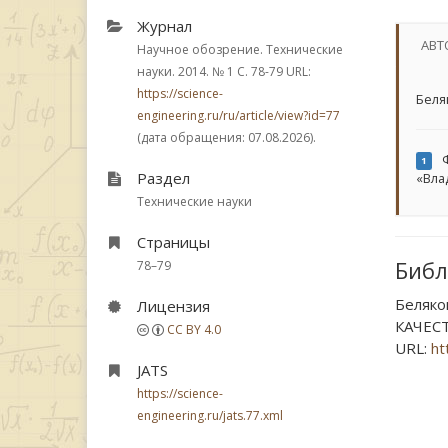
Журнал
АВТ
Научное обозрение. Технические
науки. 2014.
№ 1
С. 78-79
URL:
https://science-
Беля
engineering.ru/ru/article/view?id=77
(дата обращения: 07.08.2026).
Ф
1
Раздел
«Вла
Технические науки
Страницы
Библ
78–79
Беляк
Лицензия
КАЧЕСТ
CC BY 4.0
URL:
ht
JATS
https://science-
engineering.ru/jats.77.xml