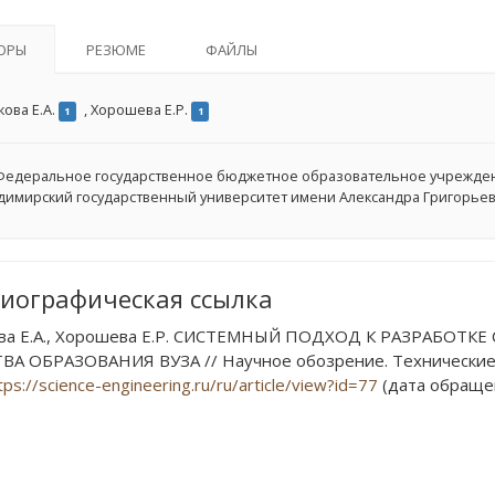
ОРЫ
РЕЗЮМЕ
ФАЙЛЫ
кова Е.А.
,
Хорошева Е.Р.
1
1
едеральное государственное бюджетное образовательное учрежде
димирский государственный университет имени Александра Григорьеви
иографическая ссылка
ова Е.А., Хорошева Е.Р. СИСТЕМНЫЙ ПОДХОД К РАЗРАБО
ВА ОБРАЗОВАНИЯ ВУЗА // Научное обозрение. Технические на
tps://science-engineering.ru/ru/article/view?id=77
(дата обращен