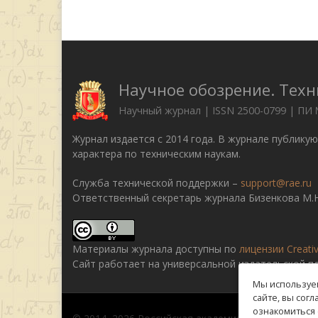
Научное обозрение. Техн
Научный журнал | ISSN 2500-0799 | ПИ
Журнал издается с 2014 года. В журнале публику
характера по техническим наукам.
Служба технической поддержки –
support@rae.ru
Ответственный секретарь журнала Бизенкова М.Н
Материалы журнала доступны по
лицензии Creati
Сайт работает на универсальной издательской 
Мы используем
сайте, вы сог
ознакомиться 