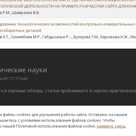
ГОГИЧЕСКОЙ ДЕЯТЕЛЬНОСТИ НА ПРИМЕРЕ РАЗРАБОТКИ САЙТА ДЛЯ КОН
а Р.М., Шамраева В.В.
дование технологических возможностей контрольно-измерительных с
огабаритных деталей
 К.Т., Сихимбаев М.Р., Габдысалык Р.-., Бузауова Т.М., Карсакова Н.Ж., И
ические науки
 №ФС77-57440
ются научные обзоры, статьи проблемного и научно-практическо
 файлы cookies для улучшения работы сайта. Оставаясь на нашем
. –
edition@rae.ru
лашаетесь с условиями использования файлов cookies. Чтобы
с нашей Политикой использования файлов cookie,
нажмите здесь
.