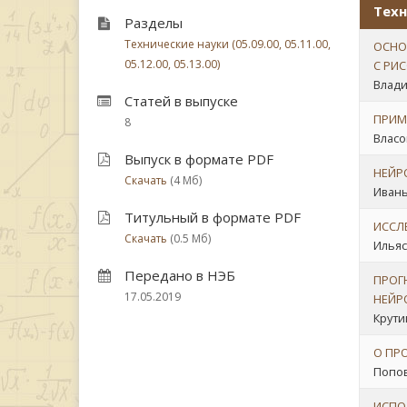
Техн
Разделы
Технические науки (05.09.00, 05.11.00,
ОСНО
05.12.00, 05.13.00)
С РИ
Влади
Статей в выпуске
ПРИМ
8
Власов
Выпуск в формате PDF
НЕЙР
Скачать
(4 Мб)
Ивань
Титульный в формате PDF
ИССЛ
Скачать
(0.5 Мб)
Ильясо
Передано в НЭБ
ПРОГ
17.05.2019
НЕЙР
Крутик
О ПР
Попов
ИСПО