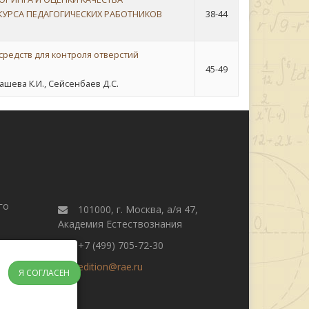
КУРСА ПЕДАГОГИЧЕСКИХ РАБОТНИКОВ
38-44
редств для контроля отверстий
45-49
машева К.И., Сейсенбаев Д.С.
го
101000, г. Москва, а/я 47,
Академия Естествознания
+7 (499) 705-72-30
edition@rae.ru
Я СОГЛАСЕН