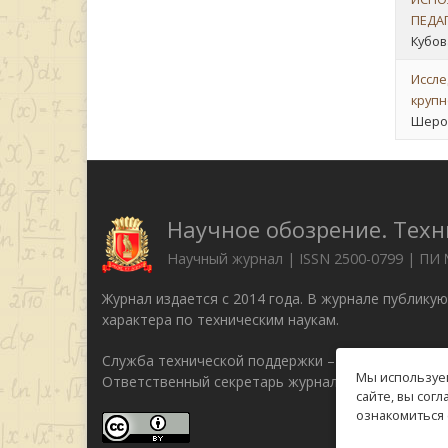
ПЕДА
Кубов
Иссле
крупн
Шеров
Научное обозрение. Техн
Научный журнал | ISSN 2500-0799 | ПИ
Журнал издается с 2014 года. В журнале публику
характера по техническим наукам.
Служба технической поддержки –
support@rae.ru
Мы используем
Ответственный секретарь журнала Бизенкова М.Н
сайте, вы сог
ознакомиться 