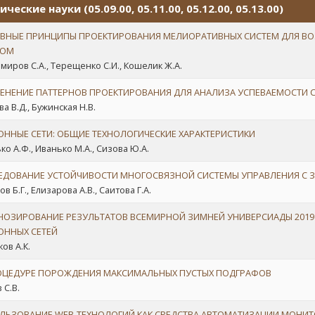
ические науки (05.09.00, 05.11.00, 05.12.00, 05.13.00)
ВНЫЕ ПРИНЦИПЫ ПРОЕКТИРОВАНИЯ МЕЛИОРАТИВНЫХ СИСТЕМ ДЛЯ ВО
СОМ
миров С.А., Терещенко С.И., Кошелик Ж.А.
ЕНЕНИЕ ПАТТЕРНОВ ПРОЕКТИРОВАНИЯ ДЛЯ АНАЛИЗА УСПЕВАЕМОСТИ 
а В.Д., Бужинская Н.В.
ОННЫЕ СЕТИ: ОБЩИЕ ТЕХНОЛОГИЧЕСКИЕ ХАРАКТЕРИСТИКИ
ко А.Ф., Иванько М.А., Сизова Ю.А.
ЕДОВАНИЕ УСТОЙЧИВОСТИ МНОГОСВЯЗНОЙ СИСТЕМЫ УПРАВЛЕНИЯ С З
в Б.Г., Елизарова А.В., Саитова Г.А.
НОЗИРОВАНИЕ РЕЗУЛЬТАТОВ ВСЕМИРНОЙ ЗИМНЕЙ УНИВЕРСИАДЫ 2019
ОННЫХ СЕТЕЙ
ов А.К.
ОЦЕДУРЕ ПОРОЖДЕНИЯ МАКСИМАЛЬНЫХ ПУСТЫХ ПОДГРАФОВ
 С.В.
ЛЬЗОВАНИЕ WEB-ТЕХНОЛОГИЙ КАК СРЕДСТВА АВТОМАТИЗАЦИИ МОНИТО