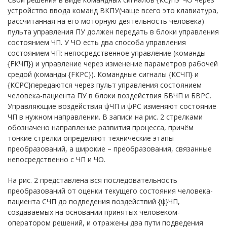
устройство ввода команд ВКПУ(чаще всего это клавиатура,
рассчитанная на его моторную деятельность человека)
пульта управления ПУ должен передать в блоки управления
состоянием ЧП. У ЧО есть два способа управления
состоянием ЧП: непосредственное управление (команды
{FКЧП}) и управление через изменение параметров рабочей
средой (команды {FКРС}). Командные сигналы {КСЧП} и
{КСРС}передаются через пульт управления состоянием
человека-пациента ПУ в блоки воздействия БВЧП и БВРС.
Управляющие воздействия ψЧП и ψРС изменяют состояние
ЧП в нужном направлении. В записи на рис. 2 стрелками
обозначено направление развития процесса, причём
тонкие стрелки определяют технические этапы
преобразований, а широкие – преобразования, связанные
непосредственно с ЧП и ЧО.
На рис. 2 представлена вся последовательность
преобразований от оценки текущего состояния человека-
пациента СЧП до подведения воздействий {ψ}ЧП,
создаваемых на основании принятых человеком-
оператором решений, и отражены два пути подведения