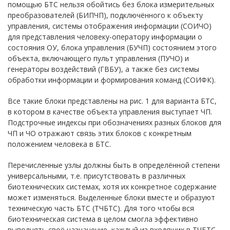
помощью БТС нельзя обойтись без блока измерительных
преобразователей (БИПЧП), подключённого к объекту
управления, системы отображения информации (СОИЧО)
для представления человеку-оператору информации о
состояния ОУ, блока управления (БУЧП) состоянием этого
объекта, включающего пульт управления (ПУЧО) и
генераторы воздействий (ГВБУ), а также без системы
обработки информации и формирования команд (СОИФК).
Все такие блоки представлены на рис. 1 для варианта БТС,
в котором в качестве объекта управления выступает ЧП.
Подстрочные индексы при обозначениях разных блоков для
ЧП и ЧО отражают связь этих блоков с конкретным
положением человека в БТС.
Перечисленные узлы должны быть в определённой степени
универсальными, т.е. присутствовать в различных
биотехнических системах, хотя их конкретное содержание
может изменяться. Выделенные блоки вместе и образуют
техническую часть БТС (ТЧБТС). Для того чтобы вся
биотехническая система в целом смогла эффективно
выполнять своё назначение, каждый из входящих в ТЧБТС