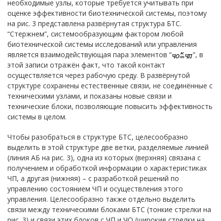
необходимые узлы, которые требуется учитывать при
оценке эффективности биотехнической системы, поэтому
на рис. 3 представлена развёрнутая структура БТС.
“Стержнем”, системообразующим фактором любой
биотехнической системы исследований или управления
является взаимодействующая пара элементов “
”, в
этой записи отражён факт, что такой контакт
осуществляется через рабочую среду. В развёрнутой
структуре сохранены естественные связи, не соединённые с
техническими узлами, и показаны новые связи и
технические блоки, позволяющие повысить эффективность
системы в целом.
Чтобы разобраться в структуре БТС, целесообразно
выделить в этой структуре две ветки, разделяемые линией
(линия АБ на рис. 3), одна из которых (верхняя) связана с
получением и обработкой информации о характеристиках
ЧП, а другая (нижняя) – с разработкой решений по
управлению состоянием ЧП и осуществления этого
управления. Целесообразно также отдельно выделить
связи между техническими блоками БТС (тонкие стрелки на
рис. 3) и связи этих блоков с ЧП и ЧО (широкие стрелки на