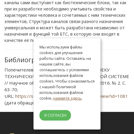
каналы сами выступают как биотехнические блоки, так как
при их разработке необходимо учитывать свойства и
характеристики человека и сочетаемых с ним технических
элементов, Структура каналов связи разного назначения
универсальная и может быть разработана независимо от
назначения и функций той БТС, в которую они входят в
качестве её подсистем.
Мы используем файлы
cookies для улучшения
Библиографическая ссылка
работы сайта. Оставаясь на
нашем сайте, вы
Попечителев Е.П. ПОДКЛЮЧЕНИЕ К ЧЕЛОВЕКУ
соглашаетесь с условиями
использования файлов
ТЕХНИЧЕСКИХ СРЕДСТВ В БИОТЕХНИЧЕСКОЙ СИСТЕМЕ
cookies. Чтобы ознакомиться
// Научное обозрение. Технические науки. 2016. № 2. С.
с нашей Политикой
63-70;
использования файлов
URL:
https://science-engineering.ru/ru/article/view?id=1081
cookie,
нажмите здесь
.
(дата обращения: 06.08.2026).
Я СОГЛАСЕН