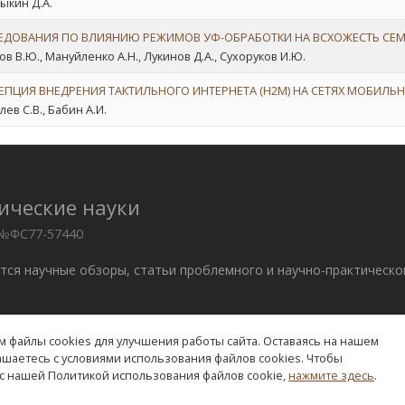
ыкин Д.А.
ЕДОВАНИЯ ПО ВЛИЯНИЮ РЕЖИМОВ УФ-ОБРАБОТКИ НА ВСХОЖЕСТЬ СЕМ
ов В.Ю., Мануйленко А.Н., Лукинов Д.А., Сухоруков И.Ю.
ЕПЦИЯ ВНЕДРЕНИЯ ТАКТИЛЬНОГО ИНТЕРНЕТА (Н2М) НА СЕТЯХ МОБИЛЬ
ев С.В., Бабин А.И.
ические науки
 №ФС77-57440
ются научные обзоры, статьи проблемного и научно-практическо
 файлы cookies для улучшения работы сайта. Оставаясь на нашем
. –
edition@rae.ru
лашаетесь с условиями использования файлов cookies. Чтобы
с нашей Политикой использования файлов cookie,
нажмите здесь
.