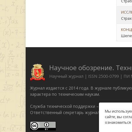
Страб
ИССЛ
Страх
КОНЦ
Шепел
Научное обозрение. Техн
Научный журнал | ISSN 2500-0799 | ПИ
Журнал издается с 2014 года. В журнале публику
характера по техническим наукам.
Служба технической поддержки –
support@rae.ru
Мы используем
Ответственный секретарь журнала Бизенкова М.Н
сайте, вы сог
ознакомиться 