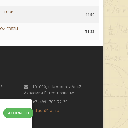
ЯН СОИ
44-50
НОЙ СВЯЗИ
51-55
го
101000, г. Москва, а/я 47,
Академия Естествознания
+7 (499) 705-72-30
edition@rae.ru
Я СОГЛАСЕН