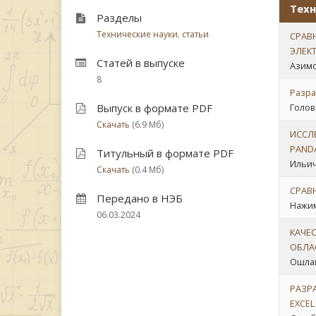
Техн
Разделы
Технические науки. статьи
СРАВ
ЭЛЕК
Статей в выпуске
Азимо
8
Разра
Выпуск в формате PDF
Голов
Скачать
(6.9 Мб)
ИССЛ
PAND
Титульный в формате PDF
Ильич
Скачать
(0.4 Мб)
СРАВ
Передано в НЭБ
Нажим
06.03.2024
КАЧЕ
ОБЛА
Ошлак
РАЗР
EXCEL