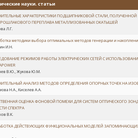
ические науки. статьи
НИТЕЛЬНЫЕ ХАРАКТЕРИСТИКИ ПОДШИПНИКОВОЙ СТАЛИ, ПОЛУЧЕННОЙ 
ТРОШЛАКОВОГО ПЕРЕПЛАВА МЕТАЛЛИЗОВАННЫХ ОКАТЫШЕЙ
ва Л.Г.
ботка методики выбора оптимальных методов генерации и накоплени
ин И.Н.
ЕДОВАНИЕ РЕЖИМОВ РАБОТЫ ЭЛЕКТРИЧЕСКИХ СЕТЕЙ С ИСПОЛЬЗОВАН
APOWER
ев В.Ю., Жукова Ю.М.
НИТЕЛЬНЫЙ АНАЛИЗ МЕТОДОВ ОПРЕДЕЛЕНИЯ ОПОРНЫХ ТОЧЕК НА ИЗО
ова Н.А., Киселев А.А.
СТВЕННАЯ ОЦЕНКА ФОНОВОЙ ПОМЕХИ ДЛЯ СИСТЕМ ОПТИЧЕСКОГО ЗО
СТИ СПЕКТРА
ов В.К.
АБОТКА ДЕЙСТВУЮЩИХ ФУНКЦИОНАЛЬНЫХ МОДЕЛЕЙ ЗАПОМИНАЮЩИХ У