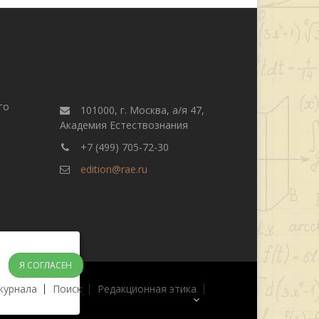
го
101000, г. Москва, а/я 47,
Академия Естествознания
+7 (499) 705-72-30
edition@rae.ru
Я СОГЛАСЕН
журнала
Поиск
Редакционная этика