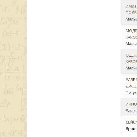
ИМИТ
ПОДВ
Мальш
МОДЕ
KAROS
Мальш
ОЦЕН
KAROS
Мальш
РАЗР
ДИСЦ
Петухо
ИННО
Рашко
СЕЙС
Яроше