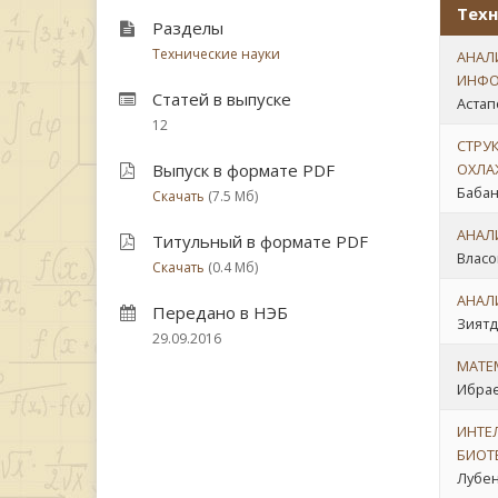
Техн
Разделы
Технические науки
АНАЛ
ИНФО
Статей в выпуске
Астап
12
СТРУ
Выпуск в формате PDF
ОХЛА
Бабан
Скачать
(7.5 Мб)
АНАЛ
Титульный в формате PDF
Власов
Скачать
(0.4 Мб)
АНАЛ
Передано в НЭБ
Зиятд
29.09.2016
МАТЕ
Ибрае
ИНТЕ
БИОТ
Лубен