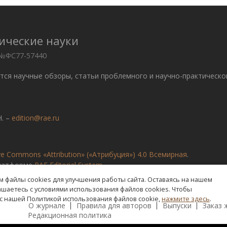
ические науки
 №ФС77-57440
ются научные обзоры, статьи проблемного и научно-практическо
. –
edition@rae.ru
ve Commons «Attribution» («Атрибуция») 4.0 Всемирная
.
платформе
RAE Editorial System
 файлы cookies для улучшения работы сайта. Оставаясь на нашем
лашаетесь с условиями использования файлов cookies. Чтобы
с нашей Политикой использования файлов cookie,
нажмите здесь
.
я
О журнале
Правила для авторов
Выпуски
Заказ 
Редакционная политика