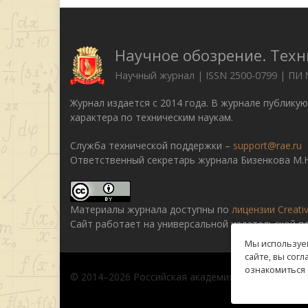
Научное обозрение. Техн
Научный журнал | ISSN 2500-0799 | ПИ
Журнал издается с 2014 года. В журнале публику
характера по техническим наукам.
Служба технической поддержки –
support@rae.ru
Ответственный секретарь журнала Бизенкова М.Н
Материалы журнала доступны по
лицензии Creati
Сайт работает на универсальной издательской 
Мы используем
сайте, вы сог
ознакомиться 
© 2014–2026 Российская академия естествознани