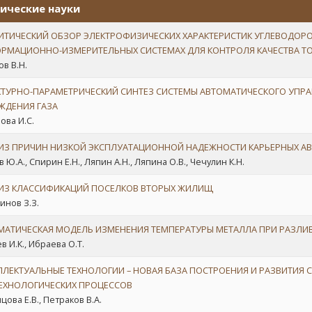
ические науки
ИТИЧЕСКИЙ ОБЗОР ЭЛЕКТРОФИЗИЧЕСКИХ ХАРАКТЕРИСТИК УГЛЕВОДОРО
РМАЦИОННО-ИЗМЕРИТЕЛЬНЫХ СИСТЕМАХ ДЛЯ КОНТРОЛЯ КАЧЕСТВА Т
ов В.Н.
КТУРНО-ПАРАМЕТРИЧЕСКИЙ СИНТЕЗ СИСТЕМЫ АВТОМАТИЧЕСКОГО УПР
ЖДЕНИЯ ГАЗА
ова И.С.
ИЗ ПРИЧИН НИЗКОЙ ЭКСПЛУАТАЦИОННОЙ НАДЕЖНОСТИ КАРЬЕРНЫХ А
 Ю.А., Спирин Е.Н., Ляпин А.Н., Ляпина О.В., Чечулин К.Н.
ИЗ КЛАССИФИКАЦИЙ ПОСЕЛКОВ ВТОРЫХ ЖИЛИЩ
инов З.З.
МАТИЧЕСКАЯ МОДЕЛЬ ИЗМЕНЕНИЯ ТЕМПЕРАТУРЫ МЕТАЛЛА ПРИ РАЗЛИ
в И.К., Ибраева О.Т.
ЛЛЕКТУАЛЬНЫЕ ТЕХНОЛОГИИ – НОВАЯ БАЗА ПОСТРОЕНИЯ И РАЗВИТИЯ
ЕХНОЛОГИЧЕСКИХ ПРОЦЕССОВ
цова Е.В., Петраков В.А.