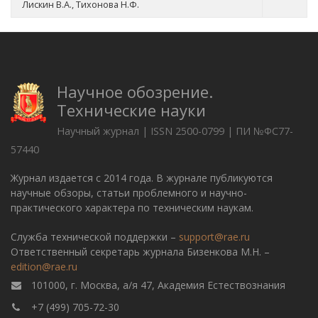
Лискин В.А., Тихонова Н.Ф.
Научное обозрение.
Технические науки
Научный журнал | ISSN 2500-0799 | ПИ №ФС77-
57440
Журнал издается с 2014 года. В журнале публикуются
научные обзоры, статьи проблемного и научно-
практического характера по техническим наукам.
Служба технической поддержки –
support@rae.ru
Ответственный секретарь журнала Бизенкова М.Н. –
edition@rae.ru
101000, г. Москва, а/я 47, Академия Естествознания
+7 (499) 705-72-30