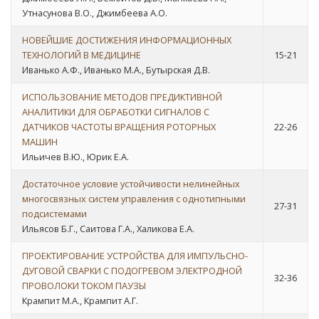
Утнасунова В.О., Джимбеева А.О.
НОВЕЙШИЕ ДОСТИЖЕНИЯ ИНФОРМАЦИОННЫХ
ТЕХНОЛОГИЙ В МЕДИЦИНЕ
15-21
Иванько А.Ф., Иванько М.А., Бутырская Д.В.
ИСПОЛЬЗОВАНИЕ МЕТОДОВ ПРЕДИКТИВНОЙ
АНАЛИТИКИ ДЛЯ ОБРАБОТКИ СИГНАЛОВ С
ДАТЧИКОВ ЧАСТОТЫ ВРАЩЕНИЯ РОТОРНЫХ
22-26
МАШИН
Ильичев В.Ю., Юрик Е.А.
Достаточное условие устойчивости нелинейных
многосвязных систем управления с однотипными
27-31
подсистемами
Ильясов Б.Г., Саитова Г.А., Халикова Е.А.
ПРОЕКТИРОВАНИЕ УСТРОЙСТВА ДЛЯ ИМПУЛЬСНО-
ДУГОВОЙ СВАРКИ С ПОДОГРЕВОМ ЭЛЕКТРОДНОЙ
32-36
ПРОВОЛОКИ ТОКОМ ПАУЗЫ
Крампит М.А., Крампит А.Г.